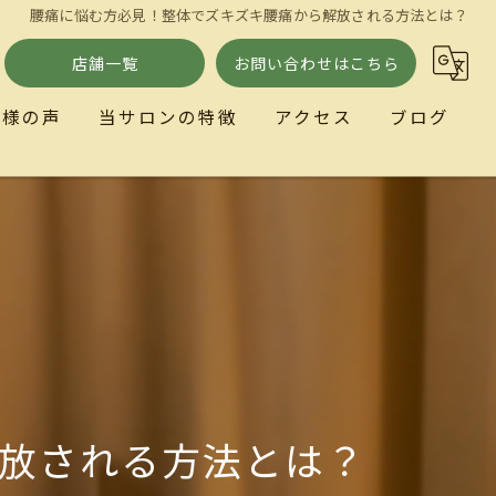
腰痛に悩む方必見！整体でズキズキ腰痛から解放される方法とは？
店舗一覧
お問い合わせはこちら
客様の声
当サロンの特徴
アクセス
ブログ
小顔
ととのい処とまり木
リラクゼーション
歪み
自律神経
放される方法とは？