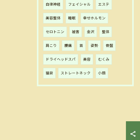
自律神経
フェイシャル
エステ
美容整体
睡眠
幸せホルモン
セロトニン
被害
金沢
整体
肩こり
腰痛
首
姿勢
骨盤
ドライヘッドスパ
美容
むくみ
猫背
ストレートネック
小顔