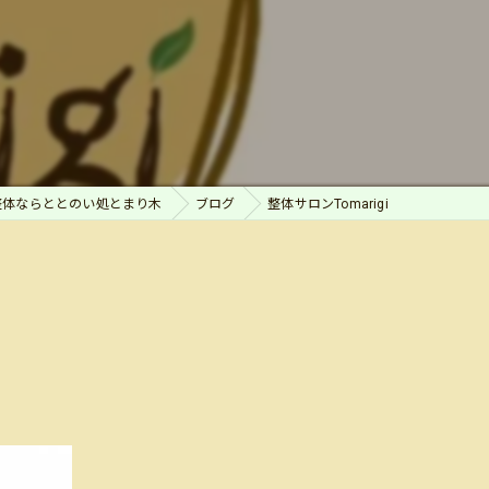
整体ならととのい処とまり木
ブログ
整体サロンTomarigi⁡