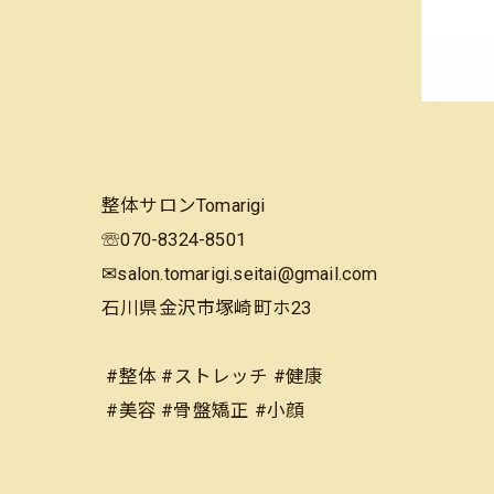
整体サロンTomarigi⁡
⁡☏070-8324-8501⁡
⁡✉salon.tomarigi.seitai@gmail.com⁡⁡⁡
石川県金沢市塚崎町ホ23⁡
⁡ #整体⁡ #ストレッチ #健康⁡
⁡ #美容 #骨盤矯正⁡ #小顔