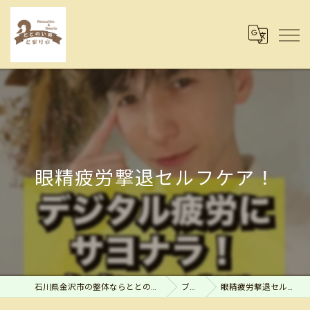
眼精疲労撃退セルフケア！
石川県金沢市の整体ならととのい処とまり木
ブログ
眼精疲労撃退セルフケア！