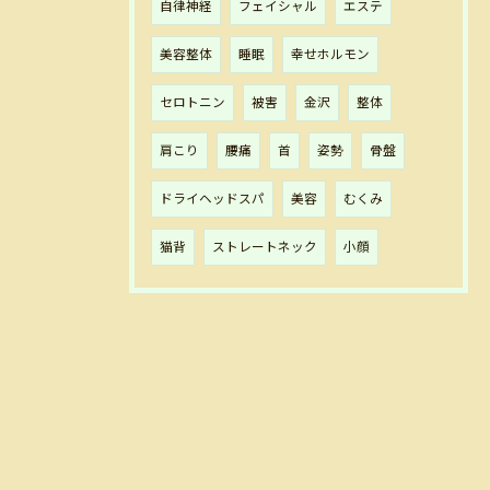
自律神経
フェイシャル
エステ
美容整体
睡眠
幸せホルモン
セロトニン
被害
金沢
整体
肩こり
腰痛
首
姿勢
骨盤
ドライヘッドスパ
美容
むくみ
猫背
ストレートネック
小顔