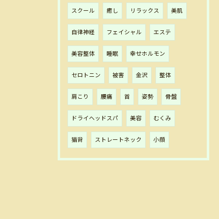
スクール
癒し
リラックス
美肌
自律神経
フェイシャル
エステ
美容整体
睡眠
幸せホルモン
セロトニン
被害
金沢
整体
肩こり
腰痛
首
姿勢
骨盤
ドライヘッドスパ
美容
むくみ
猫背
ストレートネック
小顔