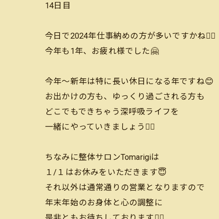
14日目
今日で2024年仕事納めの方が多いですかね🙆‍♂️
今年も1年、お疲れ様でした🤗
今年〜新年は特に長い休日になる年ですね😊
お出かけの方も、ゆっくり過ごされる方も
どこでもできちゃう深呼吸ライフを
一緒にやっていきましょう🙆‍♂️
ちなみに整体サロンTomarigiは
１/１はお休みをいただきます😇
それ以外は通常通りの営業となりますので
年末年始のお身体と心の調整に
是非ともお待ちしております🙆‍♂️