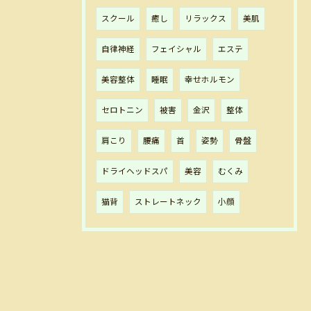
スクール
癒し
リラックス
美肌
自律神経
フェイシャル
エステ
美容整体
睡眠
幸せホルモン
セロトニン
被害
金沢
整体
肩こり
腰痛
首
姿勢
骨盤
ドライヘッドスパ
美容
むくみ
猫背
ストレートネック
小顔