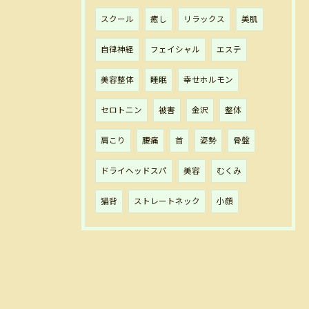
スクール
癒し
リラックス
美肌
自律神経
フェイシャル
エステ
美容整体
睡眠
幸せホルモン
セロトニン
被害
金沢
整体
肩こり
腰痛
首
姿勢
骨盤
ドライヘッドスパ
美容
むくみ
猫背
ストレートネック
小顔