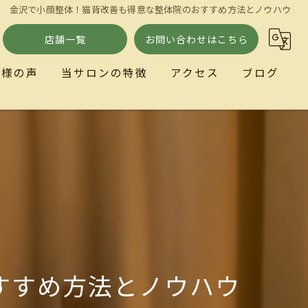
金沢で小顔整体！猫背改善も得意な整体院のおすすめ方法とノウハウ
店舗一覧
お問い合わせはこちら
客様の声
当サロンの特徴
アクセス
ブログ
小顔
ととのい処とまり木
リラクゼーション
歪み
自律神経
すすめ方法とノウハウ