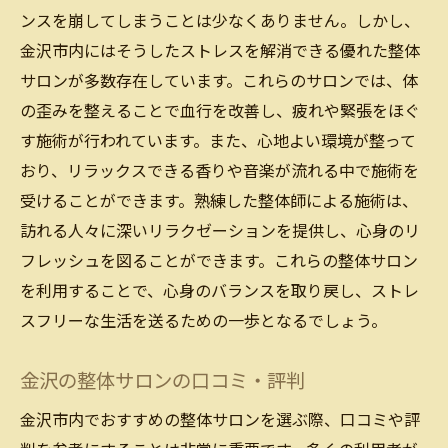
ンスを崩してしまうことは少なくありません。しかし、
金沢市内にはそうしたストレスを解消できる優れた整体
サロンが多数存在しています。これらのサロンでは、体
の歪みを整えることで血行を改善し、疲れや緊張をほぐ
す施術が行われています。また、心地よい環境が整って
おり、リラックスできる香りや音楽が流れる中で施術を
受けることができます。熟練した整体師による施術は、
訪れる人々に深いリラクゼーションを提供し、心身のリ
フレッシュを図ることができます。これらの整体サロン
を利用することで、心身のバランスを取り戻し、ストレ
スフリーな生活を送るための一歩となるでしょう。
金沢の整体サロンの口コミ・評判
金沢市内でおすすめの整体サロンを選ぶ際、口コミや評