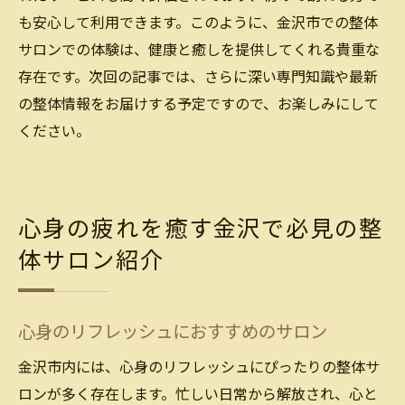
も安心して利用できます。このように、金沢市での整体
サロンでの体験は、健康と癒しを提供してくれる貴重な
存在です。次回の記事では、さらに深い専門知識や最新
の整体情報をお届けする予定ですので、お楽しみにして
ください。
心身の疲れを癒す金沢で必見の整
体サロン紹介
心身のリフレッシュにおすすめのサロン
金沢市内には、心身のリフレッシュにぴったりの整体サ
ロンが多く存在します。忙しい日常から解放され、心と