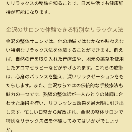
たリラックスの秘訣を知ることで、日常生活でも健康維
持が可能になります。
金沢のサロンで体験できる特別なリラックス法
金沢の整体サロンでは、他の地域ではなかなか味わえな
い特別なリラックス法を体験することができます。例え
ば、自然の音を取り入れた音療法や、地元の薬草を使用
したアロマセラピーなどが挙げられます。これらの施術
は、心身のバランスを整え、深いリラクゼーションをも
たらします。また、金沢ならではの伝統的な手技療法も
魅力の一つです。熟練の整体師が一人ひとりの体調に合
わせた施術を行い、リフレッシュ効果を最大限に引き出
します。忙しい日常から解放され、金沢の整体サロンで
特別なリラックス法を体験してみてはいかがでしょう
か。