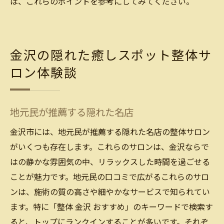
は、これらのポイントを参考にしてみてください。
金沢の隠れた癒しスポット整体サ
ロン体験談
地元民が推薦する隠れた名店
金沢市には、地元民が推薦する隠れた名店の整体サロン
がいくつも存在します。これらのサロンは、金沢ならで
はの静かな雰囲気の中、リラックスした時間を過ごせる
ことが魅力です。地元民の口コミで広がるこれらのサロ
ンは、施術の質の高さや細やかなサービスで知られてい
ます。特に「整体 金沢 おすすめ」のキーワードで検索す
ると、トップにランクインすることが多いです。それぞ