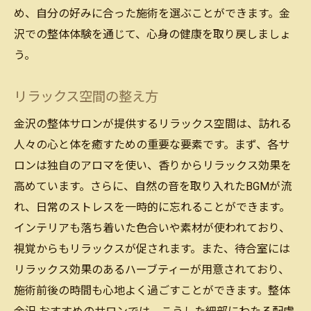
め、自分の好みに合った施術を選ぶことができます。金
沢での整体体験を通じて、心身の健康を取り戻しましょ
う。
リラックス空間の整え方
金沢の整体サロンが提供するリラックス空間は、訪れる
人々の心と体を癒すための重要な要素です。まず、各サ
ロンは独自のアロマを使い、香りからリラックス効果を
高めています。さらに、自然の音を取り入れたBGMが流
れ、日常のストレスを一時的に忘れることができます。
インテリアも落ち着いた色合いや素材が使われており、
視覚からもリラックスが促されます。また、待合室には
リラックス効果のあるハーブティーが用意されており、
施術前後の時間も心地よく過ごすことができます。整体