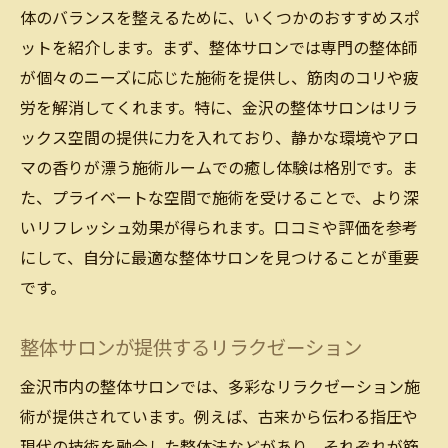
体のバランスを整えるために、いくつかのおすすめスポ
ットを紹介します。まず、整体サロンでは専門の整体師
が個々のニーズに応じた施術を提供し、筋肉のコリや疲
労を解消してくれます。特に、金沢の整体サロンはリラ
ックス空間の提供に力を入れており、静かな環境やアロ
マの香りが漂う施術ルームでの癒し体験は格別です。ま
た、プライベートな空間で施術を受けることで、より深
いリフレッシュ効果が得られます。口コミや評価を参考
にして、自分に最適な整体サロンを見つけることが重要
です。
整体サロンが提供するリラクゼーション
金沢市内の整体サロンでは、多彩なリラクゼーション施
術が提供されています。例えば、古来から伝わる指圧や
現代の技術を融合した整体法などがあり、それぞれが筋