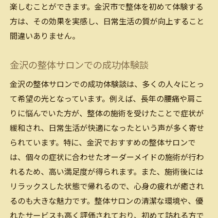
楽しむことができます。金沢市で整体を初めて体験する
方は、その効果を実感し、日常生活の質が向上すること
間違いありません。
金沢の整体サロンでの成功体験談
金沢の整体サロンでの成功体験談は、多くの人々にとっ
て希望の光となっています。例えば、長年の腰痛や肩こ
りに悩んでいた方が、整体の施術を受けたことで症状が
緩和され、日常生活が快適になったという声が多く寄せ
られています。特に、金沢でおすすめの整体サロンで
は、個々の症状に合わせたオーダーメイドの施術が行わ
れるため、高い満足度が得られます。また、施術後には
リラックスした状態で帰れるので、心身の疲れが癒され
るのも大きな魅力です。整体サロンの清潔な環境や、優
れたサービスも高く評価されており、初めて訪れる方で