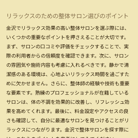
リラックスのための整体サロン選びのポイント
金沢でリラックス効果の高い整体サロンを選ぶ際には、
いくつかの重要なポイントを押さえることが大切です。
まず、サロンの口コミや評価をチェックすることで、実
際の利用者からの信頼度を確認できます。次に、サロン
の雰囲気や施術内容も考慮に入れるべきです。静かで清
潔感のある環境は、心地よいリラックス時間を過ごすた
めに欠かせません。さらに、整体師の経験や技術も重要
な要素です。熟練のプロフェッショナルが在籍している
サロンは、体の不調を効果的に改善し、リフレッシュ効
果を高めてくれます。最後に、料金設定やアクセスの良
さも確認して、自分に最適なサロンを見つけることがリ
ラックスにつながります。金沢で整体サロンを探す際に