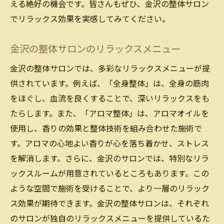
える絶好の機会です。皆さんもぜひ、金沢の整体サロン
でリラックス効果を実感してみてください。
金沢の整体サロンのリラックスメニュー
金沢の整体サロンでは、多彩なリラックスメニューが提
供されています。例えば、「全身整体」は、全身の筋肉
をほぐし、血流を良くすることで、深いリラックスをも
たらします。また、「アロマ整体」は、アロマオイルを
使用し、香りの効果と整体技術を組み合わせた施術で
す。アロマの心地よい香りが心を落ち着かせ、ストレス
を解消します。さらに、金沢のサロンでは、特別なリラ
ックスルームが用意されているところもあります。この
ような空間で施術を受けることで、より一層のリラック
ス効果が期待できます。金沢の整体サロンは、それぞれ
のサロンが独自のリラックスメニューを提供しているた