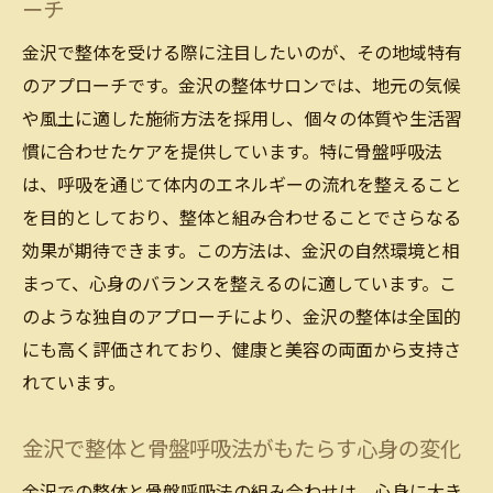
の体験
ーチ
金沢の静かなサロンでの整体と骨盤呼吸法
金沢で整体を受ける際に注目したいのが、その地域特有
の効果
のアプローチです。金沢の整体サロンでは、地元の気候
静寂を活かした金沢の整体と骨盤呼吸法
や風土に適した施術方法を採用し、個々の体質や生活習
金沢の整体で静かな時間を楽しむ方法
慣に合わせたケアを提供しています。特に骨盤呼吸法
は、呼吸を通じて体内のエネルギーの流れを整えること
骨盤呼吸法を取り入れた金沢の整体サロン
を目的としており、整体と組み合わせることでさらなる
骨盤呼吸法で深いリラクゼーションを金沢で体
効果が期待できます。この方法は、金沢の自然環境と相
感
まって、心身のバランスを整えるのに適しています。こ
金沢での骨盤呼吸法がもたらすリラクゼー
のような独自のアプローチにより、金沢の整体は全国的
ション効果
にも高く評価されており、健康と美容の両面から支持さ
骨盤呼吸法を通じた金沢での深い癒し体験
れています。
金沢で骨盤呼吸法を実践するためのポイン
ト
金沢で整体と骨盤呼吸法がもたらす心身の変化
骨盤呼吸法で金沢の整体を深める方法
金沢での整体と骨盤呼吸法の組み合わせは、心身に大き