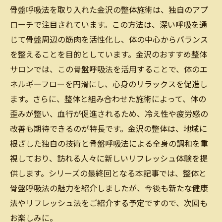
骨盤呼吸法が金沢の整体にもたらす癒し
骨盤呼吸法を取り入れた金沢の整体施術は、独自のアプ
金沢の整体と骨盤呼吸法で心身をリフレッ
ローチで注目されています。この方法は、深い呼吸を通
シュ
じて骨盤周辺の筋肉を活性化し、体の中心からバランス
整体と骨盤呼吸法が金沢で人気の理由
を整えることを目的としています。金沢のおすすめ整体
サロンでは、この骨盤呼吸法を活用することで、体のエ
ネルギーフローを円滑にし、心身のリラックスを促進し
ます。さらに、整体と組み合わせた施術によって、体の
歪みが整い、血行が促進されるため、冷え性や疲労感の
改善も期待できるのが特長です。金沢の整体は、地域に
根ざした独自の技術と骨盤呼吸法による全身の調和を重
視しており、訪れる人々に新しいリフレッシュ体験を提
供します。シリーズの最終回となる本記事では、整体と
骨盤呼吸法の魅力を紹介しましたが、今後も新たな健康
法やリフレッシュ法をご紹介する予定ですので、次回も
お楽しみに。