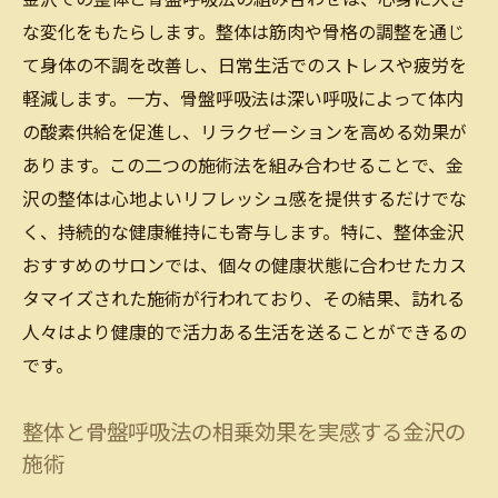
金沢での骨盤呼吸法による心身のリラクゼ
な変化をもたらします。整体は筋肉や骨格の調整を通じ
ーション
て身体の不調を改善し、日常生活でのストレスや疲労を
骨盤呼吸法で金沢の整体をもっと楽しむ方
軽減します。一方、骨盤呼吸法は深い呼吸によって体内
法
の酸素供給を促進し、リラクゼーションを高める効果が
金沢の整体で感じる心と体の調和と開放感
あります。この二つの施術法を組み合わせることで、金
金沢整体で心と体の調和を感じるプロセス
沢の整体は心地よいリフレッシュ感を提供するだけでな
く、持続的な健康維持にも寄与します。特に、整体金沢
整体を通じた金沢の開放感ある体験
おすすめのサロンでは、個々の健康状態に合わせたカス
調和と開放感を実現する金沢の整体技術
タマイズされた施術が行われており、その結果、訪れる
金沢で整体がもたらす心身の調和
人々はより健康的で活力ある生活を送ることができるの
金沢の整体で開放感を得るためのポイント
です。
整体を利用して金沢で心身のバランスを整
える
整体と骨盤呼吸法の相乗効果を実感する金沢の
日常から解放される金沢のおすすめ整体サロン
施術
日常から解放されるための金沢の整体サロ