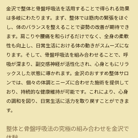
整体を通じて金沢で心地よいリフレッシュ体験
金沢で整体と骨盤呼吸法を活用することで得られる効果
は多岐にわたります。まず、整体では筋肉の緊張をほぐ
金沢の整体で心地よいリフレッシュを実感
し、体のバランスを整えることで姿勢の改善が期待でき
する方法
ます。肩こりや腰痛を和らげるだけでなく、全身の柔軟
金沢で整体を利用して新たな心身の活力を
性も向上し、日常生活における体の動きがスムーズにな
得る
ります。そして、骨盤呼吸法を組み合わせることで、呼
整体で金沢のリフレッシュ体験を楽しむ秘
吸が深まり、副交感神経が活性化され、心身ともにリラ
訣
ックスした状態に導かれます。金沢のおすすめ整体サロ
心地よさを追求した金沢の整体サロンの選
ンでは、個々の体調とニーズに合わせた施術を提供して
び方
おり、持続的な健康維持が可能です。これにより、心身
金沢の整体でリフレッシュするためのステ
の調和を図り、日常生活に活力を取り戻すことができま
ップ
す。
整体を通じて金沢でリラックスする術
金沢整体おすすめのサロンで体のバランスを整
整体と骨盤呼吸法の究極の組み合わせを金沢で
える方法
体験