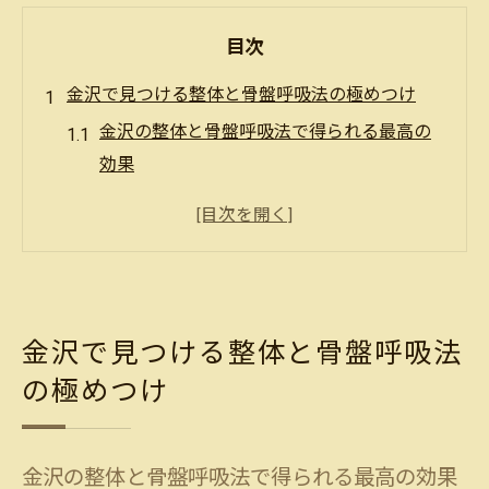
目次
金沢で見つける整体と骨盤呼吸法の極めつけ
金沢の整体と骨盤呼吸法で得られる最高の
効果
整体と骨盤呼吸法の究極の組み合わせを金
沢で体験
金沢における整体と骨盤呼吸法の独自のア
プローチ
金沢で整体と骨盤呼吸法がもたらす心身の
金沢で見つける整体と骨盤呼吸法
変化
の極めつけ
整体と骨盤呼吸法の相乗効果を実感する金
沢の施術
金沢の整体と骨盤呼吸法で得られる最高の効果
骨盤呼吸法を活用した金沢の整体の特長