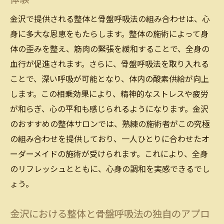
金沢でおすすめの整体サロンの選び方
金沢で提供される整体と骨盤呼吸法の組み合わせは、心
整体サロンで体のバランスを整えるステッ
身に多大な恩恵をもたらします。整体の施術によって身
プ
体の歪みを整え、筋肉の緊張を緩和することで、全身の
血行が促進されます。さらに、骨盤呼吸法を取り入れる
金沢の整体で体感するバランスの重要性
ことで、深い呼吸が可能となり、体内の酸素供給が向上
整体で金沢の健康をサポートするアプロー
します。この相乗効果により、精神的なストレスや疲労
チ
が和らぎ、心の平和も感じられるようになります。金沢
金沢整体おすすめのサロンで得られる効果
のおすすめの整体サロンでは、熟練の施術者がこの究極
体のバランスを整えるための金沢の整体施
の組み合わせを提供しており、一人ひとりに合わせたオ
術
ーダーメイドの施術が受けられます。これにより、全身
静かな空間で金沢の整体と骨盤呼吸法を楽しむ
のリフレッシュとともに、心身の調和を実感できるでし
金沢で静かな空間を提供する整体サロンの
ょう。
魅力
リラックスできる金沢の整体と骨盤呼吸法
金沢における整体と骨盤呼吸法の独自のアプロ