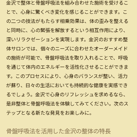
金沢で整体と骨盤呼吸法を組み合わせた施術を受けるこ
ン
とで、心身に驚くべき変化を感じることができます。こ
金沢でおすすめの整体サロンの特長
の二つの技法がもたらす相乗効果は、体の歪みを整える
整体サロンの選び方で金沢の生活を変える
と同時に、心の緊張を解放するという相互作用により、
深いリラクゼーションを実現します。金沢のおすすめ整
金沢で日常を忘れる整体サロンの魅力
体サロンでは、個々のニーズに合わせたオーダーメイド
リフレッシュを求める人に金沢の整体サロ
の施術が可能で、骨盤呼吸法を取り入れることで、呼吸
ン
を通じて体内のエネルギーを活性化させることができま
金沢の整体サロンで得られる心と体の解放
す。このプロセスにより、心身のバランスが整い、活力
感
が蘇り、日々の生活においても持続的な健康を実感でき
心身を癒す金沢の整体と骨盤呼吸法の魅力
るでしょう。金沢で心身のリフレッシュを求めるなら、
心身を癒すための金沢の整体と骨盤呼吸法
是非整体と骨盤呼吸法を体験してみてください。次のス
整体と骨盤呼吸法を活用した金沢の癒し効
テップとなる新たな発見をお楽しみに。
果
金沢で心身を癒す整体の秘訣
骨盤呼吸法を活用した金沢の整体の特長