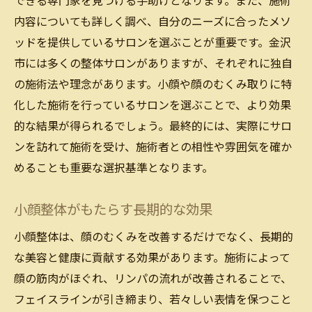
できる専門家を見つける手助けとなります。また、施術
金沢市で小顔効果を最大化するための毎日のケ
内容についても詳しく調べ、自分のニーズに合ったメソ
ア
ッドを提供しているサロンを選ぶことが重要です。金沢
毎日のケアで小顔効果を高める方法
市には多くの整体サロンがありますが、それぞれに独自
金沢市のプロが教えるケアのコツ
の施術法や理念があります。小顔や顔のむくみ取りに特
化した施術を行っているサロンを選ぶことで、より効果
小顔を目指すために必要な日常習慣
的な結果が得られるでしょう。最終的には、実際にサロ
整体の効果を持続させるためのケア方法
ンを訪れて施術を受け、施術者との相性や雰囲気を確か
日々のケアがもたらす小顔効果の秘訣
めることも重要な選択基準となります。
金沢市での小顔ケアの実践ガイド
小顔整体がもたらす長期的な効果
小顔整体は、顔のむくみを改善するだけでなく、長期的
な美容と健康に貢献する効果があります。施術によって
顔の筋肉がほぐれ、リンパの流れが改善されることで、
フェイスラインが引き締まり、若々しい表情を保つこと