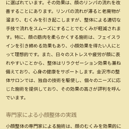
に選ばれています。その効果は、顔のリンパの流れを改
施術後の効果を持続させるためのポイント
善することにあります。リンパの流れが滞ると老廃物が
金沢市の特化施術がもたらす美しさ
溜まり、むくみを引き起こしますが、整体による適切な
金沢市で小顔を目指すなら必見の整体メソッド
手技で流れをスムーズにすることでむくみが軽減されま
小顔を目指すための整体メソッドの選び方
す。特に、顔の筋肉を柔らかくする施術は、フェイスラ
金沢市で注目の整体メソッドの特徴
インを引き締める効果もあり、小顔効果を得たい人にと
顔のむくみを効果的に取る方法
って理想的です。また、日々のストレスや疲労が顔に表
必見の整体メソッドで理想の小顔へ
れやすいことから、整体はリラクゼーション効果も兼ね
備えており、心身の健康をサポートします。金沢市の整
金沢市で受ける小顔整体のメリット
体サロンでは、独自の技術を駆使し、個々のニーズに応
理想の小顔を実現するための整体の活用
じた施術を提供しており、その効果の高さが評判を呼ん
顔の筋肉をほぐして小顔にする金沢市の整体技
でいます。
術
顔の筋肉をほぐす整体技術の効果
専門家による小顔整体の実践
金沢市で利用する小顔整体のアプローチ
小顔整体の専門家による施術は、顔のむくみを効果的に