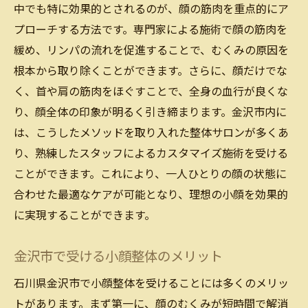
中でも特に効果的とされるのが、顔の筋肉を重点的にア
プローチする方法です。専門家による施術で顔の筋肉を
緩め、リンパの流れを促進することで、むくみの原因を
根本から取り除くことができます。さらに、顔だけでな
く、首や肩の筋肉をほぐすことで、全身の血行が良くな
り、顔全体の印象が明るく引き締まります。金沢市内に
は、こうしたメソッドを取り入れた整体サロンが多くあ
り、熟練したスタッフによるカスタマイズ施術を受ける
ことができます。これにより、一人ひとりの顔の状態に
合わせた最適なケアが可能となり、理想の小顔を効果的
に実現することができます。
金沢市で受ける小顔整体のメリット
石川県金沢市で小顔整体を受けることには多くのメリッ
トがあります。まず第一に、顔のむくみが短時間で解消