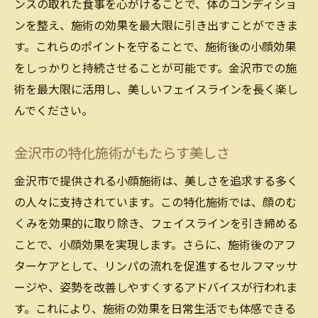
ンスの取れた食事を心がけることで、体のコンディショ
ンを整え、施術の効果を最大限に引き出すことができま
す。これらのポイントを守ることで、施術後の小顔効果
をしっかりと持続させることが可能です。金沢市での施
術を最大限に活用し、美しいフェイスラインを長く楽し
んでください。
金沢市の特化施術がもたらす美しさ
金沢市で提供される小顔施術は、美しさを追求する多く
の人々に支持されています。この特化施術では、顔のむ
くみを効果的に取り除き、フェイスラインを引き締める
ことで、小顔効果を実現します。さらに、施術後のアフ
ターケアとして、リンパの流れを促進するセルフマッサ
ージや、姿勢を改善しやすくするアドバイスが行われま
す。これにより、施術の効果を日常生活でも体感できる