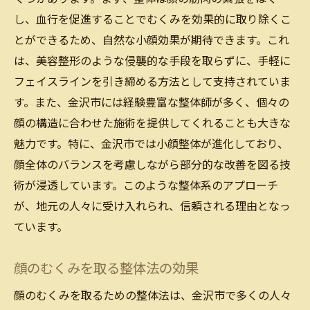
金沢市の整体で得るむくみ取りの利点
し、血行を促進することでむくみを効果的に取り除くこ
整体で顔のむくみを解消する金沢市の新手法
とができるため、自然な小顔効果が期待できます。これ
は、美容整形のような侵襲的な手段を取らずに、手軽に
顔のむくみを解消する新しい整体法
フェイスラインを引き締める方法として支持されていま
金沢市で注目のむくみ取り施術
す。また、金沢市には経験豊富な整体師が多く、個々の
整体でリンパの流れを促進する方法
顔の構造に合わせた施術を提供してくれることも大きな
顔のむくみ改善に効果的な整体の技術
魅力です。特に、金沢市では小顔整体が進化しており、
新しい整体法がもたらす小顔効果
顔全体のバランスを考慮しながら部分的な改善を図る技
金沢市の整体の進化と革新
術が浸透しています。このような整体系のアプローチ
小顔効果を実感するための金沢市の特化施術
が、地元の人々に受け入れられ、信頼される理由となっ
金沢市で小顔効果を体験するための施術
ています。
特化施術で得られる小顔効果の秘密
顔のむくみを取る整体法の効果
金沢市の整体サロンでの施術体験
顔のむくみを取るための整体法は、金沢市で多くの人々
小顔施術を受ける前に知っておくべきこと