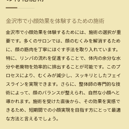
金沢市で小顔効果を体験するための施術
金沢市で小顔効果を体験するためには、施術の選択が重
要です。多くのサロンでは、顔のむくみを解消するため
に、顔の筋肉を丁寧にほぐす手法を取り入れています。
特に、リンパの流れを促進することで、体内の余分な水
分や老廃物を効率的に排出することが可能です。このプ
ロセスにより、むくみが減少し、スッキリとしたフェイ
スラインを実現できます。さらに、整体師の専門的な技
術によって、顔のバランスが整えられ、自然な小顔へと
導かれます。施術を受けた直後から、その効果を実感で
きるため、短期間での小顔実現を目指す方にとって最適
な方法と言えるでしょう。