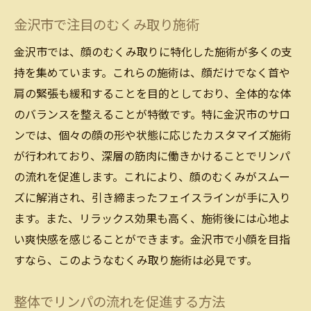
金沢市で注目のむくみ取り施術
金沢市では、顔のむくみ取りに特化した施術が多くの支
持を集めています。これらの施術は、顔だけでなく首や
肩の緊張も緩和することを目的としており、全体的な体
のバランスを整えることが特徴です。特に金沢市のサロ
ンでは、個々の顔の形や状態に応じたカスタマイズ施術
が行われており、深層の筋肉に働きかけることでリンパ
の流れを促進します。これにより、顔のむくみがスムー
ズに解消され、引き締まったフェイスラインが手に入り
ます。また、リラックス効果も高く、施術後には心地よ
い爽快感を感じることができます。金沢市で小顔を目指
すなら、このようなむくみ取り施術は必見です。
整体でリンパの流れを促進する方法