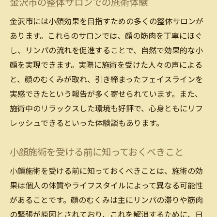
金沢市の整体サロンでの施術体験
金沢市には小顔効果を目指すための多くの整体サロンが
あります。これらのサロンでは、顔の筋肉を丁寧にほぐ
し、リンパの流れを促進することで、自然で効果的な小
顔を実現できます。実際に施術を受けた人々の声による
と、顔のむくみが取れ、引き締まったフェイスラインを
実感できたという報告が多く寄せられています。また、
施術中のリラックスした環境も好評で、心身ともにリフ
レッシュできるといった体験談もあります。
小顔施術を受ける前に知っておくべきこと
小顔施術を受ける前に知っておくべきことは、施術の効
果は個人の体質やライフスタイルによって異なる可能性
があることです。顔のむくみは主にリンパの滞りや筋肉
の緊張が原因とされており、これを解消するために、日