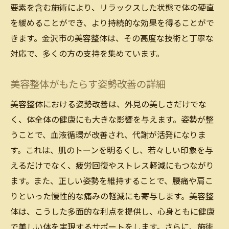
要素を含む施術により、リラックスした状態で体の硬直
を緩めることができ、より持続的な効果を得ることがで
きます。金沢市の美容整体は、その高度な技術と丁寧な
対応で、多くの方の支持を集めています。
美容整体がもたらす姿勢改善の詳細
美容整体における姿勢改善は、外見の美しさだけでな
く、体全体の健康にも大きな影響を与えます。姿勢が整
うことで、血液循環が改善され、代謝が活発になりま
す。これは、肌のトーンを明るくし、若々しい印象を与
えるだけでなく、疲労回復やストレス軽減にもつながり
ます。また、正しい姿勢を維持することで、腰痛や肩こ
りといった慢性的な痛みの軽減にも寄与します。美容整
体は、こうした多面的な利点を提供し、心身ともに健康
で美しい体を実現するサポートをします。さらに、施術