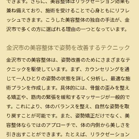
できます。さらに、美容整体はリラクゼーション効果も
兼ね備えており、施術を受けることで心身ともにリフレ
ッシュできます。こうした美容整体の独自の手法が、金
沢市で多くの方に選ばれる理由の一つとなっています。
金沢市の美容整体で姿勢を改善するテクニック
金沢市での美容整体は、姿勢改善のためにさまざまなテ
クニックを駆使しています。まず、カウンセリングを通
じて一人ひとりの姿勢の状態を詳しく分析し、最適な施
術プランを作成します。具体的には、骨盤の歪みを整え
る矯正や、筋肉の緊張を緩和するマッサージが一般的で
す。これにより、体のバランスを整え、自然な姿勢を取
り戻すことが可能です。また、姿勢矯正だけでなく、美
容整体ならではのアプローチで、体の内側から美しさを
引き出すことができます。たとえば、リラクゼーション