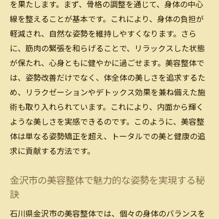
を果たします。まず、骨格の調整を通じて、身体の中心
美容整体で美と健康を手に入れる手順
線を整えることが基本です。これにより、身体の負担が
あなたの姿勢を改善する金沢市の美容整体の秘
軽減され、自然な姿勢を維持しやすくなります。さら
密
に、筋肉の緊張を和らげることで、リラックスした状態
金沢市での姿勢改善における美容整体の役
が保たれ、心身ともに健やかに過ごせます。美容整体で
割
は、姿勢改善だけでなく、体全体の美しさを追求するた
美容整体が提供する姿勢改善の秘密
め、リラクゼーションやデトックス効果を兼ね備えた施
金沢市の美容整体で姿勢を改善するテクニ
術も取り入れられています。これにより、内面から輝く
ック
ような美しさを実感できるのです。このように、美容整
体は単なる姿勢矯正を超え、トータルでの美と健康の追
美容整体がもたらす姿勢改善の詳細
求に貢献する方法です。
金沢市の美容整体で姿勢を整える方法
美容整体で姿勢改善を成功させるステップ
金沢市の美容整体で魅力的な姿勢を実現する秘
美容整体で理想の姿勢を叶える金沢市の人気サ
訣
ロン
石川県金沢市の美容整体では、個々の身体のバランスを
金沢市で評判の美容整体サロンの紹介