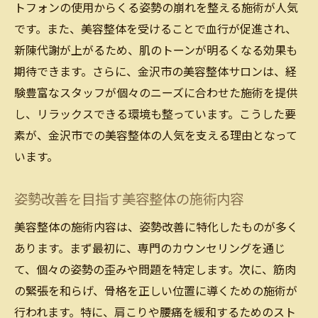
トフォンの使用からくる姿勢の崩れを整える施術が人気
する理由
です。また、美容整体を受けることで血行が促進され、
美容整体が姿勢改善に効果的な理由
新陳代謝が上がるため、肌のトーンが明るくなる効果も
金沢市の美容整体で劇的な姿勢改善を体験
期待できます。さらに、金沢市の美容整体サロンは、経
姿勢が劇的に改善する美容整体の特長
験豊富なスタッフが個々のニーズに合わせた施術を提供
金沢市の美容整体で姿勢改善の効果を確認
し、リラックスできる環境も整っています。こうした要
素が、金沢市での美容整体の人気を支える理由となって
美容整体を受けて劇的に姿勢が変わる理由
います。
姿勢改善を促進する金沢市の美容整体の技
術
姿勢改善を目指す美容整体の施術内容
美容整体の施術内容は、姿勢改善に特化したものが多く
あります。まず最初に、専門のカウンセリングを通じ
て、個々の姿勢の歪みや問題を特定します。次に、筋肉
の緊張を和らげ、骨格を正しい位置に導くための施術が
行われます。特に、肩こりや腰痛を緩和するためのスト