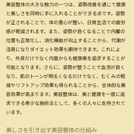
美容整体の大きな魅力の一つは、姿勢改善を通じて健康
と美しさを同時に手に入れることができる点です。姿勢
が正されることで、体の重心が整い、日常生活での疲労
感が軽減されます。また、姿勢が良くなることで内臓の
位置も正常化し、消化機能が向上することから、代謝が
活発になりダイエット効果も期待できます。これによ
り、外見だけでなく内面からも健康美を追求することが
可能となります。さらに、姿勢が整うことで血流が良く
なり、肌のトーンが明るくなるだけでなく、むくみの軽
減やリフトアップ効果も得られることから、全体的な美
容効果が高まります。美容整体は、美と健康を一度に追
求できる希少な施術法として、多くの人々に支持されて
います。
美しさを引き出す美容整体の仕組み