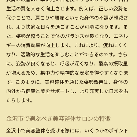
美容整体の施術で体験する変化
生活の質を大きく向上させます。例えば、正しい姿勢を
姿勢改善に特化した新技術の利点
保つことで、肩こりや腰痛といった身体の不調が軽減さ
技術革新がもたらす姿勢への影響
れ、より快適な日々を過ごすことが可能になります。ま
美容整体を受けて姿勢を改善するメリット
た、姿勢が整うことで体のバランスが良くなり、エネル
ギーの消費効率が向上します。これにより、疲れにくく
姿勢改善がもたらす身体へのメリット
なり、活動的な生活を楽しむことができるのです。さら
美容整体で得られる外見上の変化
に、姿勢が良くなると、呼吸が深くなり、酸素の摂取量
精神的な充実感と姿勢改善の関係
が増えるため、集中力や精神的な安定を得やすくなりま
美容整体が健康に与える影響
す。このように、美容整体を通じた姿勢改善は、身体の
姿勢矯正による日常の動きの変化
内外から健康と美をサポートし、より充実した日常をも
美容整体が提供する総合的な健康効果
たらします。
姿勢が美しさを作る美容整体の魅力
金沢市で選ぶべき美容整体サロンの特徴
金沢市の美容整体が支持される理由
美しい姿勢がもたらす自信と魅力
金沢市で美容整体を受ける際には、いくつかのポイント