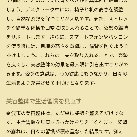
で確認し、どのように改善すべきかを具体的に把握しま
美容整体が健康的な生活を支える仕組み
しょう。デスクワーク中には、椅子と机の高さを調整
姿勢改善で健康生活を手にする方法
し、自然な姿勢を保つことが大切です。また、ストレッ
チや簡単な体操を日常に取り入れることで、姿勢の維持
美容整体と健康の相乗効果
をサポートします。さらに、スマートフォンやパソコン
健康的な生活のための姿勢改善の重要性
を使う際には、目線の高さを意識し、猫背を防ぐよう心
美容整体がもたらす健康的なライフスタイ
掛けましょう。これらの工夫を取り入れることで、姿勢
ル
を良くし、美容整体の効果を最大限に引き出すことがで
姿勢を整えて生き生きとした毎日を
きます。姿勢の意識は、心の健康にもつながり、日々の
生活をより充実させる手助けとなります。
美容整体で生活習慣を見直す
金沢市の美容整体は、ただ単に姿勢を整えるだけでな
く、生活習慣を見直すきっかけを与えてくれます。姿勢
の崩れは、日々の習慣が積み重なった結果です。例え