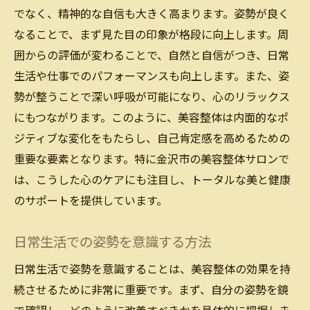
金沢市の美容整体で得る自己向上
でなく、精神的な自信も大きく高まります。姿勢が良く
姿勢矯正がもたらす新たなスタート
なることで、まず見た目の印象が格段に向上します。周
美容整体で自分を再構築する
囲からの評価が変わることで、自然と自信がつき、日常
新しい自分を手に入れるための姿勢改善
生活や仕事でのパフォーマンスも向上します。また、姿
美容整体がもたらす自己変革の可能性
勢が整うことで深い呼吸が可能になり、心のリラックス
にもつながります。このように、美容整体は内面的なポ
姿勢改善と美容効果金沢市の美容整体が人気の
ジティブな変化をもたらし、自己肯定感を高めるための
理由
重要な要素となります。特に金沢市の美容整体サロンで
美容整体が金沢市で人気な理由とは
は、こうした心のケアにも注目し、トータルな美と健康
姿勢改善による美容効果の秘密
のサポートを提供しています。
金沢市の美容整体サロンが選ばれる理由
姿勢改善がもたらす美と健康の両立
日常生活での姿勢を意識する方法
美容整体で得られる持続的な効果
日常生活で姿勢を意識することは、美容整体の効果を持
金沢市で姿勢改善を試みる価値
続させるために非常に重要です。まず、自分の姿勢を鏡
美容整体で姿勢を整え健康的な生活を実現