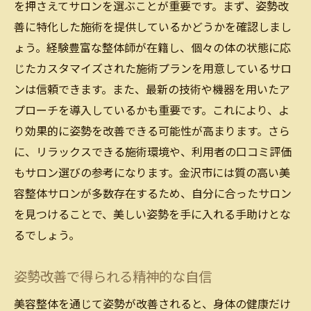
美容整体で姿勢を美しく保つ秘訣
を押さえてサロンを選ぶことが重要です。まず、姿勢改
善に特化した施術を提供しているかどうかを確認しまし
姿勢改善で得られる美の相乗効果
ょう。経験豊富な整体師が在籍し、個々の体の状態に応
美容整体の施術で得る魅力的な変化
じたカスタマイズされた施術プランを用意しているサロ
姿勢から始まる美しさの追求
ンは信頼できます。また、最新の技術や機器を用いたア
美容整体で姿勢を正す、自分を変える一歩
プローチを導入しているかも重要です。これにより、よ
姿勢改善が人生を変える第一歩に
り効果的に姿勢を改善できる可能性が高まります。さら
金沢市で始める新しい自分への旅
に、リラックスできる施術環境や、利用者の口コミ評価
美容整体で自分を見つめ直す機会
もサロン選びの参考になります。金沢市には質の高い美
自分を変えるための姿勢改善の重要性
容整体サロンが多数存在するため、自分に合ったサロン
を見つけることで、美しい姿勢を手に入れる手助けとな
姿勢矯正で自信を取り戻すステップ
るでしょう。
美容整体がもたらす内面的な変化
美容整体姿勢改善で手に入れる新しい自分
姿勢改善で得られる精神的な自信
姿勢改善で新しい自分を発見する
美容整体を通じて姿勢が改善されると、身体の健康だけ