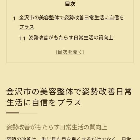
目次
金沢市の美容整体で姿勢改善日常生活に自信を
プラス
姿勢改善がもたらす日常生活の質向上
金沢市で選ぶべき美容整体サロンの特徴
姿勢改善で得られる精神的な自信
日常生活での姿勢を意識する方法
美容整体で生活習慣を見直す
金沢市の美容整体で姿勢改善日常
姿勢改善のためのセルフケア方法
生活に自信をプラス
美容整体で姿勢が変わる最新施術法とは
金沢市で注目の最新美容整体技術
姿勢矯正に効果的な施術法の紹介
姿勢改善がもたらす日常生活の質向上
最新技術で姿勢改善を実感する
姿勢の改善は、単に見た目を良くするだけでなく、日常