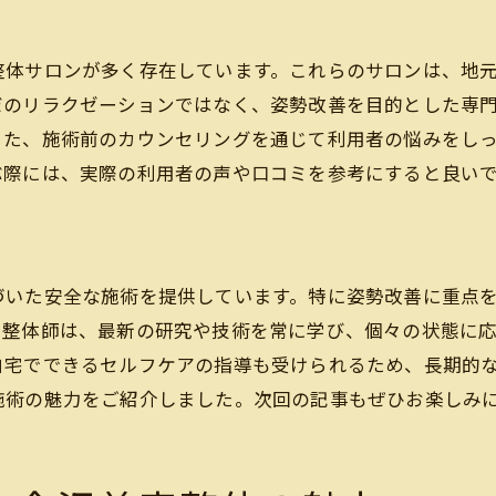
働く人のための整体プログラム
金沢の美容整体で実感する姿勢改善の効果
整体サロンが多く存在しています。これらのサロンは、地
施術前後の劇的な変化を実感
だのリラクゼーションではなく、姿勢改善を目的とした専
姿勢改善による美しいスタイルの実現
また、施術前のカウンセリングを通じて利用者の悩みをし
健康的な生活習慣の導入
ぶ際には、実際の利用者の声や口コミを参考にすると良い
整体がもたらす精神的な安定
長期的な健康維持に繋がる効果
他の健康効果との相乗作用
づいた安全な施術を提供しています。特に姿勢改善に重点
個々のニーズに応じた金沢美容整体のオーダーメイド施
。整体師は、最新の研究や技術を常に学び、個々の状態に
パーソナライズされた施術プランの作成
自宅でできるセルフケアの指導も受けられるため、長期的
施術の魅力をご紹介しました。次回の記事もぜひお楽しみ
体質や生活習慣に基づく施術内容
ニーズに応じた柔軟な対応
オーダーメイド施術の流れと内容