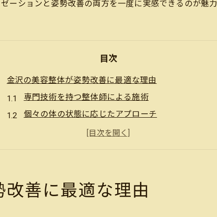
クゼーションと姿勢改善の両方を一度に実感できるのが魅力
目次
金沢の美容整体が姿勢改善に最適な理由
専門技術を持つ整体師による施術
個々の体の状態に応じたアプローチ
最新の設備と技術を活用した整体
姿勢改善に特化したプログラムの提供
金沢の地元サロンの信頼と実績
エビデンスに基づいた安全な施術
勢改善に最適な理由
肩こりや腰痛を改善！金沢美容整体の魅力
デスクワークによる肩こりの解消法