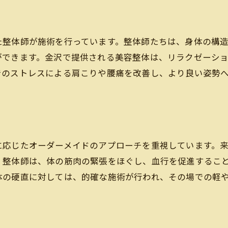
腰痛改善のための特別メニュー
迅速なリカバリーを可能にする整体施術
た整体師が施術を行っています。整体師たちは、身体の構
痛みの根本原因を探るカウンセリング
ができます。金沢で提供される美容整体は、リラクゼーシ
慢性的な症状に対する長期的な効果
でのストレスによる肩こりや腰痛を改善し、より良い姿勢
リラクゼーションも兼ねた施術体験
金沢市内の美容整体で体のバランスを整えよう
体幹を強化するための整体アプローチ
全身の調和を促進する施術内容
に応じたオーダーメイドのアプローチを重視しています。
個々のライフスタイルに合わせた指導
。整体師は、体の筋肉の緊張をほぐし、血行を促進するこ
体の歪みを整えるための具体的な施策
体の硬直に対しては、的確な施術が行われ、その場での軽
サロンでの体験を家庭でも活かす方法
持続的な効果を得るためのメンテナンス