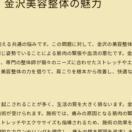
！金沢美容整体の魅力
特別なリクエストに応えるサロンの対応
個別対応で得られる安心感
専門的なサービスを提供する金沢の美容整体サロン探訪
地域に根ざしたサロンの魅力
抱える共通の悩みです。この問題に対して、金沢の美容整
専門性の高いスタッフの紹介
同じ姿勢でいることによる筋肉の緊張や血流の悪化です。
サロン選びのポイントと注意点
に、専門の整体師が個々のニーズに合わせたストレッチや
訪問前の準備と予約の流れ
。美容整体の力を借りて、肩こりを根本から改善し、快適
サロンでの具体的なサービス内容
実際に体験した人々の声と体験談
き起こされることが多く、生活の質を大きく損ないます。
施術が受けられます。施術では、痛みの原因となる筋肉の
ストレッチやエクササイズも指導されるため、施術の効果
門的なカウンセリングも提供し、痛みの根本原因を追求し