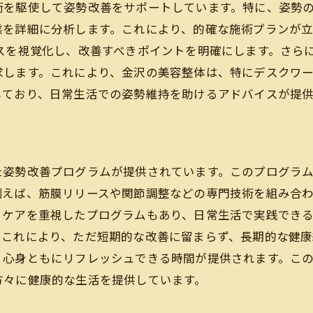
リラクゼーションも兼ねた金沢の姿勢改善サロン
術を駆使して姿勢改善をサポートしています。特に、姿勢
ストレス解消と姿勢改善の両立法
態を詳細に分析します。これにより、的確な施術プランが
スを視覚化し、改善すべきポイントを明確にします。さら
癒しの空間で受ける整体施術
求します。これにより、金沢の美容整体は、特にデスクワ
マインドフルネスを取り入れた整体
しており、日常生活での姿勢維持を助けるアドバイスが提供
心身のリフレッシュに効果的なメニュー
リラクゼーションと整体の融合施術
音楽や香りを活用したリラックス施術
た姿勢改善プログラムが提供されています。このプログラ
デスクワークで疲れた体を金沢の美容整体でケア
例えば、筋膜リリースや関節調整などの専門技術を組み合
オフィスワーカー向けの特別施術
フケアを重視したプログラムもあり、日常生活で実践でき
疲労回復に優れた手技の紹介
。これにより、ただ短期的な改善に留まらず、長期的な健康
日々のケアに取り入れる簡単な姿勢改善法
、心身ともにリフレッシュできる時間が提供されます。こ
デスクワークによる体の負担を軽減
方々に健康的な生活を提供しています。
整体で得られるパフォーマンス向上