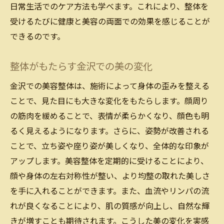
日常生活でのケア方法も学べます。これにより、整体を
受けるたびに健康と美容の両面での効果を感じることが
できるのです。
整体がもたらす金沢での美の変化
金沢での美容整体は、施術によって身体の歪みを整える
ことで、見た目にも大きな変化をもたらします。顔周り
の筋肉を緩めることで、表情が柔らかくなり、顔色も明
るく見えるようになります。さらに、姿勢が改善される
ことで、立ち姿や座り姿が美しくなり、全体的な印象が
アップします。美容整体を定期的に受けることにより、
顔や身体の左右対称性が整い、より均整の取れた美しさ
を手に入れることができます。また、血流やリンパの流
れが良くなることにより、肌の質感が向上し、自然な輝
きが増すことも期待されます。こうした美の変化を実感