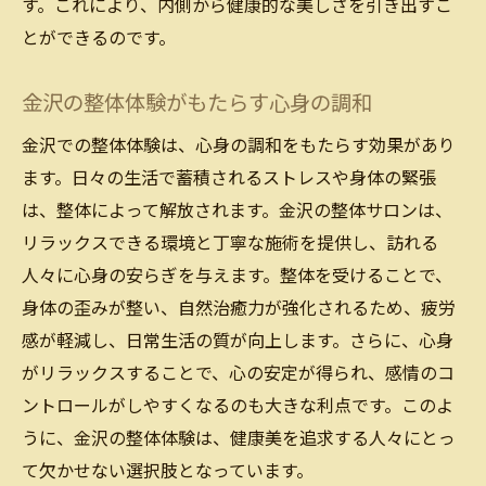
す。これにより、内側から健康的な美しさを引き出すこ
とができるのです。
金沢の整体体験がもたらす心身の調和
金沢での整体体験は、心身の調和をもたらす効果があり
ます。日々の生活で蓄積されるストレスや身体の緊張
は、整体によって解放されます。金沢の整体サロンは、
リラックスできる環境と丁寧な施術を提供し、訪れる
人々に心身の安らぎを与えます。整体を受けることで、
身体の歪みが整い、自然治癒力が強化されるため、疲労
感が軽減し、日常生活の質が向上します。さらに、心身
がリラックスすることで、心の安定が得られ、感情のコ
ントロールがしやすくなるのも大きな利点です。このよ
うに、金沢の整体体験は、健康美を追求する人々にとっ
て欠かせない選択肢となっています。