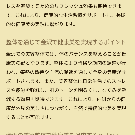
レスを軽減するためのリフレッシュ効果も期待できま
す。これにより、健康的な生活習慣をサポートし、長期
的な健康美の実現に繋がります。
整体を通じて金沢で健康美を実現するポイント
金沢での美容整体では、体のバランスを整えることが健
康美の鍵となります。整体により骨格や筋肉の調整が行
われ、姿勢の改善や血流の促進を通して全身の健康がサ
ポートされます。また、美容整体は日常生活でのストレ
スや疲労を軽減し、肌のトーンを明るくし、むくみを軽
減する効果も期待できます。これにより、内側からの健
康が外見の美しさにつながり、自然で持続的な美を実現
することが可能です。