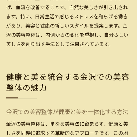
げ、血流を改善することで、自然な美しさが引き出され
ます。特に、日常生活で感じるストレスを和らげる働き
があり、美容と健康の新しいスタイルを提案します。金
沢の美容整体は、内側からの変化を重視し、自分らしい
美しさを創り出す手法として注目されています。
健康と美を統合する金沢での美容
整体の魅力
金沢での美容整体が健康と美を一体化する方法
金沢の美容整体は、単なる美容法に留まらず、健康と美
しさを同時に追求する革新的なアプローチです。この地