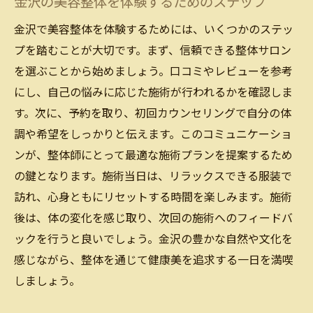
金沢の美容整体を体験するためのステップ
金沢の整体体験で実感する健康的な美の意
義
金沢で美容整体を体験するためには、いくつかのステッ
金沢での美容整体がもたらす美しさの形
プを踏むことが大切です。まず、信頼できる整体サロン
を選ぶことから始めましょう。口コミやレビューを参考
整体を通じて金沢で探究する新たな美の可
にし、自己の悩みに応じた施術が行われるかを確認しま
能性
す。次に、予約を取り、初回カウンセリングで自分の体
金沢で健康的な美を追求するための整体選
調や希望をしっかりと伝えます。このコミュニケーショ
び
ンが、整体師にとって最適な施術プランを提案するため
の鍵となります。施術当日は、リラックスできる服装で
訪れ、心身ともにリセットする時間を楽しみます。施術
後は、体の変化を感じ取り、次回の施術へのフィードバ
ックを行うと良いでしょう。金沢の豊かな自然や文化を
感じながら、整体を通じて健康美を追求する一日を満喫
しましょう。