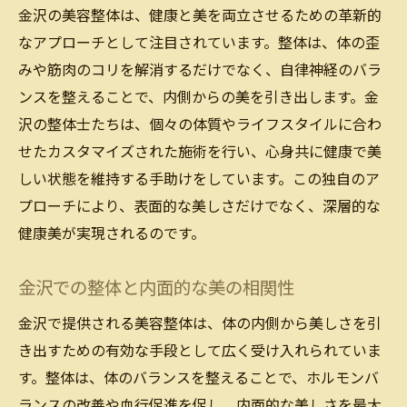
金沢の美容整体は、健康と美を両立させるための革新的
なアプローチとして注目されています。整体は、体の歪
みや筋肉のコリを解消するだけでなく、自律神経のバラ
ンスを整えることで、内側からの美を引き出します。金
沢の整体士たちは、個々の体質やライフスタイルに合わ
せたカスタマイズされた施術を行い、心身共に健康で美
しい状態を維持する手助けをしています。この独自のア
プローチにより、表面的な美しさだけでなく、深層的な
健康美が実現されるのです。
金沢での整体と内面的な美の相関性
金沢で提供される美容整体は、体の内側から美しさを引
き出すための有効な手段として広く受け入れられていま
す。整体は、体のバランスを整えることで、ホルモンバ
ランスの改善や血行促進を促し、内面的な美しさを最大