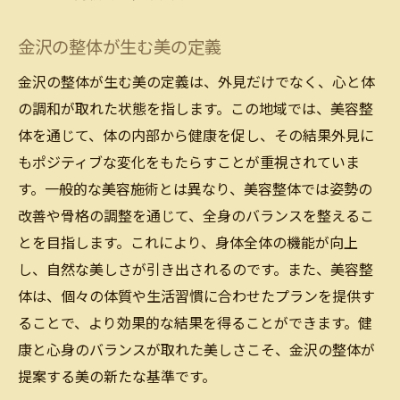
金沢の整体が生む美の定義
金沢の整体が生む美の定義は、外見だけでなく、心と体
の調和が取れた状態を指します。この地域では、美容整
体を通じて、体の内部から健康を促し、その結果外見に
もポジティブな変化をもたらすことが重視されていま
す。一般的な美容施術とは異なり、美容整体では姿勢の
改善や骨格の調整を通じて、全身のバランスを整えるこ
とを目指します。これにより、身体全体の機能が向上
し、自然な美しさが引き出されるのです。また、美容整
体は、個々の体質や生活習慣に合わせたプランを提供す
ることで、より効果的な結果を得ることができます。健
康と心身のバランスが取れた美しさこそ、金沢の整体が
提案する美の新たな基準です。