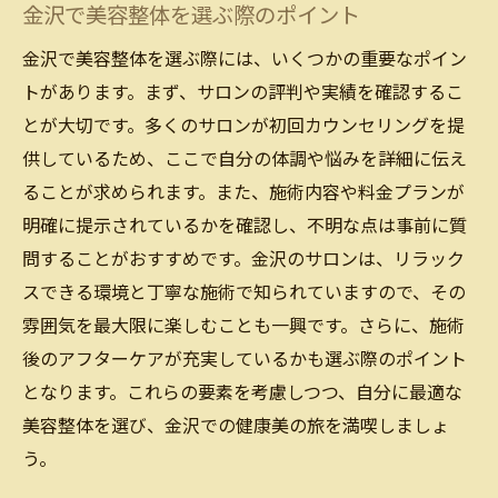
金沢で美容整体を選ぶ際のポイント
金沢で美容整体を選ぶ際には、いくつかの重要なポイン
トがあります。まず、サロンの評判や実績を確認するこ
とが大切です。多くのサロンが初回カウンセリングを提
供しているため、ここで自分の体調や悩みを詳細に伝え
ることが求められます。また、施術内容や料金プランが
明確に提示されているかを確認し、不明な点は事前に質
問することがおすすめです。金沢のサロンは、リラック
スできる環境と丁寧な施術で知られていますので、その
雰囲気を最大限に楽しむことも一興です。さらに、施術
後のアフターケアが充実しているかも選ぶ際のポイント
となります。これらの要素を考慮しつつ、自分に最適な
美容整体を選び、金沢での健康美の旅を満喫しましょ
う。