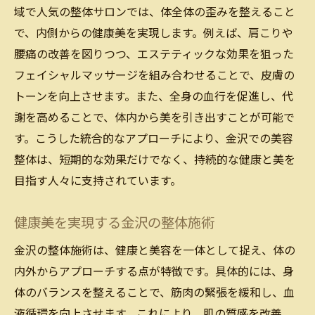
域で人気の整体サロンでは、体全体の歪みを整えること
で、内側からの健康美を実現します。例えば、肩こりや
腰痛の改善を図りつつ、エステティックな効果を狙った
フェイシャルマッサージを組み合わせることで、皮膚の
トーンを向上させます。また、全身の血行を促進し、代
謝を高めることで、体内から美を引き出すことが可能で
す。こうした統合的なアプローチにより、金沢での美容
整体は、短期的な効果だけでなく、持続的な健康と美を
目指す人々に支持されています。
健康美を実現する金沢の整体施術
金沢の整体施術は、健康と美容を一体として捉え、体の
内外からアプローチする点が特徴です。具体的には、身
体のバランスを整えることで、筋肉の緊張を緩和し、血
液循環を向上させます。これにより、肌の質感を改善