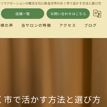
とリラクゼーションの概念を石川県金沢市かほく市で活かす方法と選び方
店舗一覧
お問い合わせはこちら
客様の声
当サロンの特徴
アクセス
ブログ
小顔
ととのい処とまり木
リラクゼーション
歪み
自律神経
く市で活かす方法と選び方