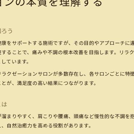
ョンの本質を理解する
ストレス緩和に整体が果たす重要な役割
リラクゼーションで心身を癒す仕組みとは
整体とリラクゼーションの選び方で変わる健康習慣
知ろう
慢性的なストレスと整体ケアの関係性
健康をサポートする施術ですが、その目的やアプローチに
現代人に必要な整体リラクゼーションの活用法
整することで、痛みや不調の根本改善を目指します。リラ
リラクゼーション効果で疲れを取り除く秘訣
としています。
整体とリラクゼーションで疲労回復を実感
リラクゼーションサロンが多数存在し、各サロンごとに特
リラクゼーションの効果的な受け方を解説
ことが、満足度の高い結果につながります。
ストレス疲労に整体リラクゼーションが効く理由
整体施術でリラクゼーション効果を高める方法
とは
日常に取り入れるリラクゼーションのコツ
が溜まりやすく、肩こりや腰痛、頭痛など慢性的な不調を
整体とリラクゼーションの違いを徹底解説
え、自然治癒力を高める役割があります。
整体とリラクゼーションの違いを理解する重要性