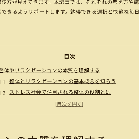
選び方が見えてきます。本記事では、それぞれの考え方や
感できるようサポートします。納得できる選択と快適な毎
目次
整体やリラクゼーションの本質を理解する
整体とリラクゼーションの基本概念を知ろう
ストレス社会で注目される整体の役割とは
リラクゼーションと整体の本質的な違いに迫る
整体やリラクゼーションが心身へ与える影響
ストレス軽減に有効な整体とリラクゼーションのポイ
ストレス社会に必要な整体と心身の癒し