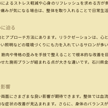
体によるストレス軽減や心身のリフレッシュを求める方が
ストレス対策で選ぶ整体とリラクゼーションの使い分
や痛みが気になる場合は、整体を取り入れることで日常生
整体・リラクゼーションの施術内容を比較解説
整体が向いている人とリラクゼーション希望者の特徴
いに迫る
ストレスに強くなるための整体リラクゼーション選び
的とアプローチ方法にあります。リラクゼーションは、心
ストレス解消に役立つ施術の選び方とは
かい照明などの環境づくりにも力を入れているサロンが多
整体やリラクゼーションの選び方のポイント
、筋肉や骨格の歪みを手技で整えることで根本的な改善を
ストレス解消に最適な整体リラクゼーションとは
わせた施術プランが組まれる点が大きな違いです。石川県
整体とリラクゼーションの効果的な選択方法
心身の状態に合わせた整体施術の選び方
リラクゼーション目的での整体院選びの基準
る影響
リラクゼーションがもたらす心身の変化
身両面にさまざまな良い影響が期待できます。整体では血
整体リラクゼーションで感じる心身の変化
的な症状の改善が見込まれます。さらに、身体のバランス