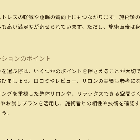
ストレス低減に役立つリラクゼーション効果
整体施術後のリラクゼーション体験談紹介
ストレスの軽減や睡眠の質向上にもつながります。施術後
心身のバランスを整える整体リラクゼーション
らも高い満足度が寄せられています。ただし、施術直後は
リラクゼーションによる自律神経への効果
ーションのポイント
ンを選ぶ際は、いくつかのポイントを押さえることが大切
選びましょう。口コミやレビュー、サロンの実績も参考に
リングを重視した整体サロンや、リラックスできる空間づ
スやお試しプランを活用し、施術者との相性や技術を確認
ょう。