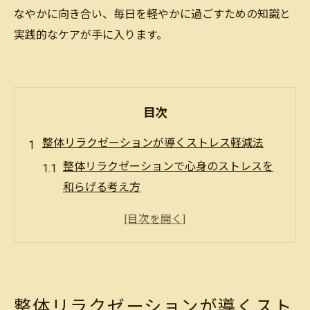
なやかに向き合い、毎日を軽やかに過ごすための知識と
実践的なケアが手に入ります。
目次
整体リラクゼーションが導くストレス軽減法
整体リラクゼーションで心身のストレスを
和らげる考え方
現代女性に必要な整体とリラクゼーション
の役割
ストレス解消に整体が選ばれる理由と効果
に注目
リラクゼーション整体で得られる心の安定
整体リラクゼーションが導くスト