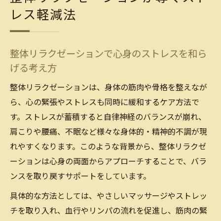
感とは
レス軽減法
整体リラクゼーションのストレス軽減体験
談を紹介
整体リラクゼーションで心身のストレスを和ら
心身を癒すリラクゼーション整体の魅力とは
げる考え方
リラクゼーション整体がもたらす癒しと整
体の相乗効果
整体リラクゼーションは、身体の筋肉や骨格を整えなが
ら、心の緊張やストレスも同時に緩和するケア方法で
整体リラクゼーションで実感する心身の変
す。ストレスが蓄積すると自律神経のバランスが崩れ、
化
肩こりや腰痛、不眠など様々な身体的・精神的不調が現
整体でストレスが軽減される理由を詳しく
れやすくなります。このような背景から、整体リラクゼ
解説
ーションは心身の両面からアプローチすることで、バラ
リラクゼーション整体の満足感が女性に好
ンスを取り戻すサポートをしています。
評な理由
具体的な方法としては、やさしいマッサージやストレッ
整体リラクゼーションの施術で心も体もリ
チを取り入れ、血行やリンパの流れを促進し、筋肉の緊
ラックス