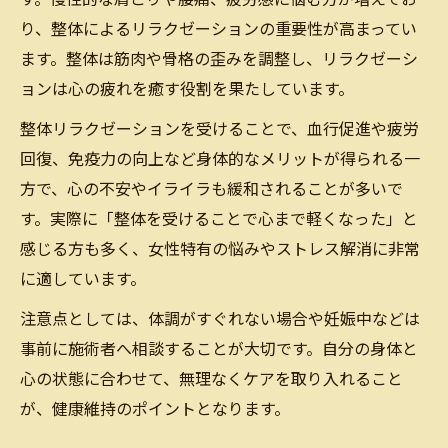
学的根拠
り、整体によるリラクゼーションの重要性が高まってい
ストレス軽減に整体マッサージはどう影響
ます。整体は筋肉や骨格の歪みを調整し、リラクゼーシ
するか
ョンは心の疲れを癒す役割を果たしています。
リラクゼーション整体が自律神経に及ぼす
整体リラクゼーションを受けることで、血行促進や疲労
作用
回復、免疫力の向上など身体的なメリットが得られる一
科学的視点からみた整体とリラクゼーショ
方で、心の不安やイライラも緩和されることが多いで
ンの違い
す。実際に「整体を受けることで心まで軽くなった」と
整体リラクゼーションで期待できる身体の
感じる方も多く、女性特有の悩みやストレス解消に非常
変化
に適しています。
うつ伏せで行うセルフ整体のやり方ガイド
注意点としては、体調がすぐれない場合や妊娠中などは
整体リラクゼーション流うつ伏せセルフ整
事前に施術者へ相談することが大切です。自分の身体と
体の基本
心の状態に合わせて、無理なくケアを取り入れること
うつ伏せでできる整体セルフケア方法のポ
が、健康維持のポイントとなります。
イント