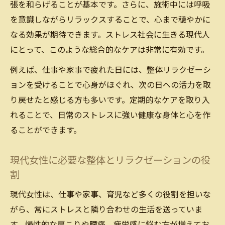
張を和らげることが基本です。さらに、施術中には呼吸
ストレスケアに役立つ整体の活用ポイント
を意識しながらリラックスすることで、心まで穏やかに
ストレスケアに整体リラクゼーションが効
なる効果が期待できます。ストレス社会に生きる現代人
果的な理由
にとって、このような総合的なケアは非常に有効です。
整体リラクゼーションを生活に取り入れる
例えば、仕事や家事で疲れた日には、整体リラクゼーシ
工夫
ョンを受けることで心身がほぐれ、次の日への活力を取
整体でストレスを和らげるセルフケアの実
り戻せたと感じる方も多いです。定期的なケアを取り入
践方法
れることで、日常のストレスに強い健康な身体と心を作
リラクゼーション整体のポイントと注意事
ることができます。
項
整体ストレスケアを続ける秘訣とリラクゼ
現代女性に必要な整体とリラクゼーションの役
ーション効果
割
リラクゼーションマッサージ効果を科学的に解
現代女性は、仕事や家事、育児など多くの役割を担いな
説
がら、常にストレスと隣り合わせの生活を送っていま
整体リラクゼーションマッサージ効果の科
す。慢性的な肩こりや腰痛、疲労感に悩む方が増えてお