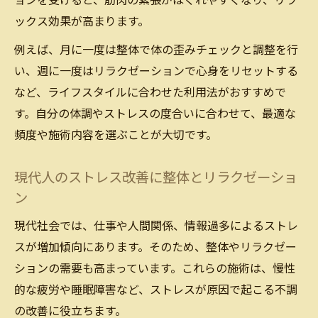
ョンを受けると、筋肉の緊張がほぐれやすくなり、リラ
ポイント
ックス効果が高まります。
整体とリラクゼーション選択でストレス対
例えば、月に一度は整体で体の歪みチェックと調整を行
策は変わる
い、週に一度はリラクゼーションで心身をリセットする
理想的なストレス対策を見つけるヒント
など、ライフスタイルに合わせた利用法がおすすめで
整体とリラクゼーションで最適なストレス
す。自分の体調やストレスの度合いに合わせて、最適な
対策を探る
頻度や施術内容を選ぶことが大切です。
ストレス対策には整体とリラクゼーション
現代人のストレス改善に整体とリラクゼーショ
の併用も有効
ン
自分に合った整体やリラクゼーション選び
のヒント
現代社会では、仕事や人間関係、情報過多によるストレ
スが増加傾向にあります。そのため、整体やリラクゼー
整体とリラクゼーションで心身のバランス
ションの需要も高まっています。これらの施術は、慢性
を整える方法
的な疲労や睡眠障害など、ストレスが原因で起こる不調
ストレスに強い体を作る整体とリラクゼー
の改善に役立ちます。
ションの活用術