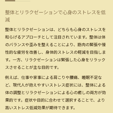
ション
整体とリラクゼーションで心身のストレスを低
リラクゼーションを通じ心身の緊張を緩和
減
リラクゼーションの本質と整体の違いを理
解
整体とリラクゼーションは、どちらも心身のストレスを
和らげるアプローチとして注目されています。整体は体
ストレス緩和にはリラクゼーションの習慣
のバランスや歪みを整えることにより、筋肉の緊張や慢
化が重要
性的な疲労を改善し、身体的ストレスの軽減を目指しま
整体とリラクゼーションで心身の緊張を和
す。一方、リラクゼーションは緊張した心身をリラック
らげる
スさせることが主な目的です。
整体やリラクゼーションで自律神経を整え
例えば、仕事や家事による肩こりや腰痛、睡眠不足な
る効果
ど、現代人が抱えやすいストレス症状には、整体による
リラクゼーション施術がもたらす深い癒や
体の調整とリラクゼーションによる心の癒しの両方が効
し
果的です。症状や目的に合わせて選択することで、より
整体とリラクゼーション象徴的な違いとは
高いストレス低減効果が期待できます。
整体とリラクゼーションの象徴的な役割を