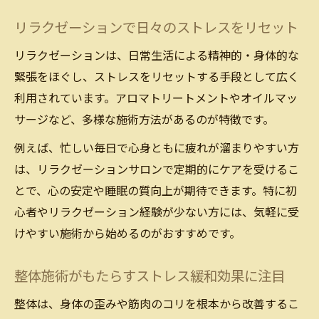
比較
リラクゼーションで日々のストレスをリセット
ストレス対策で選ぶ整体とリラクゼーショ
リラクゼーションは、日常生活による精神的・身体的な
ンの違い
緊張をほぐし、ストレスをリセットする手段として広く
整体は骨格調整、リラクゼーションは癒や
利用されています。アロマトリートメントやオイルマッ
し重視
サージなど、多様な施術方法があるのが特徴です。
整体とリラクゼーションの目的や効果を明
例えば、忙しい毎日で心身ともに疲れが溜まりやすい方
確化
は、リラクゼーションサロンで定期的にケアを受けるこ
ストレス解消法としての整体とリラクゼー
とで、心の安定や睡眠の質向上が期待できます。特に初
ション比較
心者やリラクゼーション経験が少ない方には、気軽に受
慢性的な不調にはどちらが有効か考察
けやすい施術から始めるのがおすすめです。
整体とリラクゼーション慢性ストレスへの
効果を検証
整体施術がもたらすストレス緩和効果に注目
慢性的な肩こりや腰痛に整体とリラクゼー
整体は、身体の歪みや筋肉のコリを根本から改善するこ
ションは有効か