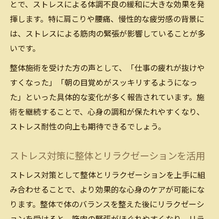
とで、ストレスによる体調不良の緩和に大きな効果を発
整体が慢性不調に与える影響とストレス軽
揮します。特に肩こりや腰痛、慢性的な疲労感の背景に
減
は、ストレスによる筋肉の緊張が影響していることが多
リラクゼーションで慢性疲労やストレスを
いです。
緩和する方法
整体施術を受けた方の声として、「仕事の疲れが抜けや
整体とリラクゼーションで不調の根本改善
すくなった」「朝の目覚めがスッキリするようになっ
を目指す
た」といった具体的な変化が多く報告されています。施
選び方で変わる整体とリラクゼーションの効果
術を継続することで、心身の調和が保たれやすくなり、
整体とリラクゼーション目的別の選び方の
ストレス耐性の向上も期待できるでしょう。
コツ
ストレス症状別に整体とリラクゼーション
ストレス対策に整体とリラクゼーションを活用
を選ぶ方法
ストレス対策として整体とリラクゼーションを上手に組
整体とリラクゼーションの効果を最大化す
み合わせることで、より効果的な心身のケアが可能にな
る選び方
ります。整体で体のバランスを整えた後にリラクゼーシ
自分に合う整体とリラクゼーション選びの