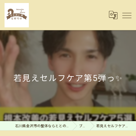
若見えセルフケア第5弾っ✨
石川県金沢市の整体ならととのい処とまり木
ブログ
若見えセルフケア第5弾っ✨