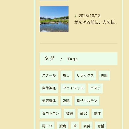
2025/10/13
がんばる前に、力を抜く。金沢犀川沿いの揺らし整体で心と体をリセット
タグ
Tags
スクール
癒し
リラックス
美肌
自律神経
フェイシャル
エステ
美容整体
睡眠
幸せホルモン
セロトニン
被害
金沢
整体
肩こり
腰痛
首
姿勢
骨盤