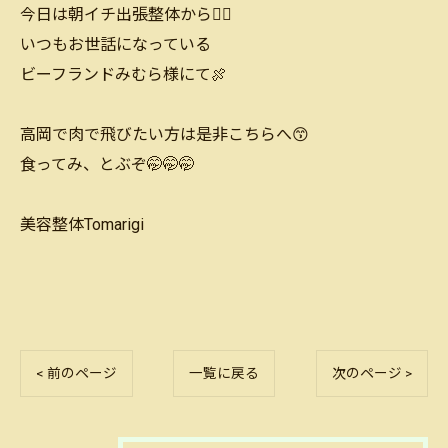
今日は朝イチ出張整体から🙆‍♂️
いつもお世話になっている
ビーフランドみむら様にて🍖
高岡で肉で飛びたい方は是非こちらへ‪😙
食ってみ、とぶぞ🤭🤭🤭
美容整体Tomarigi
< 前のページ
一覧に戻る
次のページ >