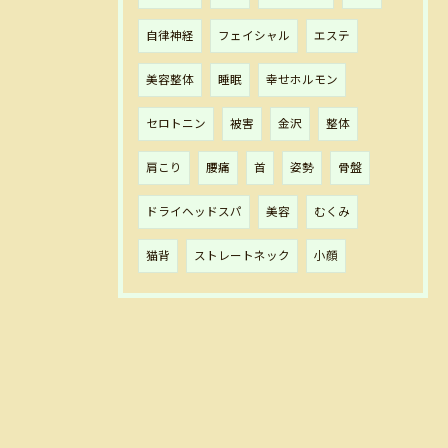
自律神経
フェイシャル
エステ
美容整体
睡眠
幸せホルモン
セロトニン
被害
金沢
整体
肩こり
腰痛
首
姿勢
骨盤
ドライヘッドスパ
美容
むくみ
猫背
ストレートネック
小顔