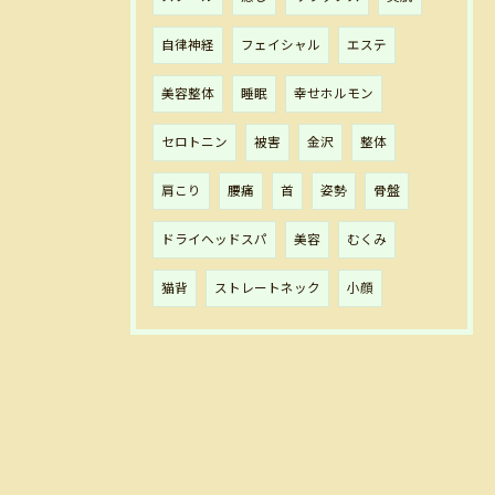
自律神経
フェイシャル
エステ
美容整体
睡眠
幸せホルモン
セロトニン
被害
金沢
整体
肩こり
腰痛
首
姿勢
骨盤
ドライヘッドスパ
美容
むくみ
猫背
ストレートネック
小顔