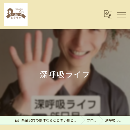
深呼吸ライフ
石川県金沢市の整体ならととのい処とまり木
ブログ
深呼吸ライフ