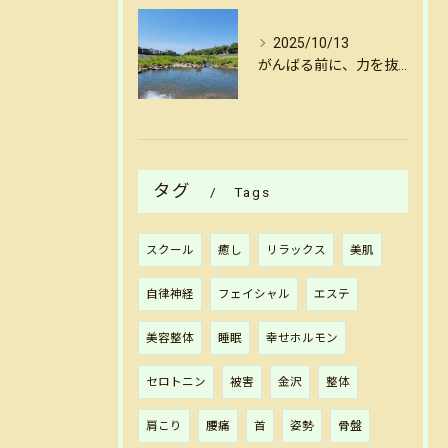
2025/10/13
がんばる前に、力を抜く。金沢犀川沿いの揺らし整体で心と体をリセット
タグ
Tags
スクール
癒し
リラックス
美肌
自律神経
フェイシャル
エステ
美容整体
睡眠
幸せホルモン
セロトニン
被害
金沢
整体
肩こり
腰痛
首
姿勢
骨盤