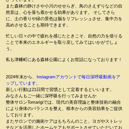
また森林の静けさや小川のせせらぎ、鳥のさえずりなどの自
然音は、心を落ち着かせる効果があります。 そしてさら
に、土の香りや緑の景色は脳をリフレッシュさせ、集中力を
高めさせることも期待できます。
忙しい日々の中で疲れを感じたときこそ、自然の力を借りる
ことで本来のエネルギーを取り戻してみてはいかがでしょ
う。
私も津幡町にある森林公園によくお世話になっております！
2024年末から、
Instagramアカウントで毎日深呼吸動画をア
ップしています。
新しい行動は21日間で習慣として定着するといいます。
みなさんもご一緒に深呼吸を行ってみませんか
整体サロンTomarigiでは、現代の美容理論と整体技術の融合
により身体のバランスを整え、根本からの美容効果をご提供
しております。
またサロンでの施術ケアはもちろんのこと、ヨガやストレッ
チなどを活用したホームケアもサポートさせていただいてお