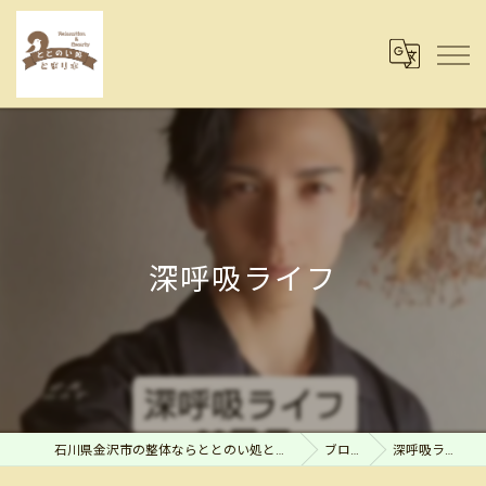
深呼吸ライフ
石川県金沢市の整体ならととのい処とまり木
ブログ
深呼吸ライフ