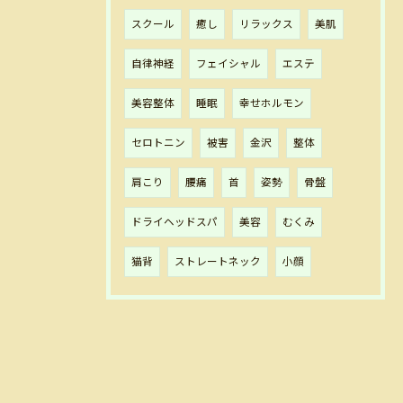
スクール
癒し
リラックス
美肌
自律神経
フェイシャル
エステ
美容整体
睡眠
幸せホルモン
セロトニン
被害
金沢
整体
肩こり
腰痛
首
姿勢
骨盤
ドライヘッドスパ
美容
むくみ
猫背
ストレートネック
小顔